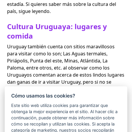
estadía. Si quieres saber más sobre la cultura del
país, sigue leyendo.
Cultura Uruguaya: lugares y
comida
Uruguay también cuenta con sitios maravillosos
para visitar como lo son; Las Aguas termales,
Piriápolis, Punta del este, Minas, Atlántida, La
Paloma, entre otros, etc. al observar como los
Uruguayos comentan acerca de estos lindos lugares
dan ganas de ir a visitar Uruguay, pero si no se
puede viajar es agradable contar con la compañía de
ellos en el chat, porque se puede aprender de su
Cómo usamos las cookies?
cultura y todo lo bonito que tiene su país Uruguay
Este sitio web utiliza cookies para garantizar que
se pasa muy bien y las horas pasan sin darse cuenta.
obtenga la mejor experiencia en el sitio. Al hacer clic a
continuación, puede obtener más información sobre
Además en Uruguay se puede disfrutar de muy
cómo se recopilan y utilizan las cookies. Si acepta la
deliciosa Comida, sus platos típicos son; Asado,
categoría de marketing, nuestros socios recopilarán